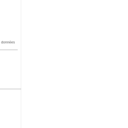
de données
Structure Porteuse
Région Normandie