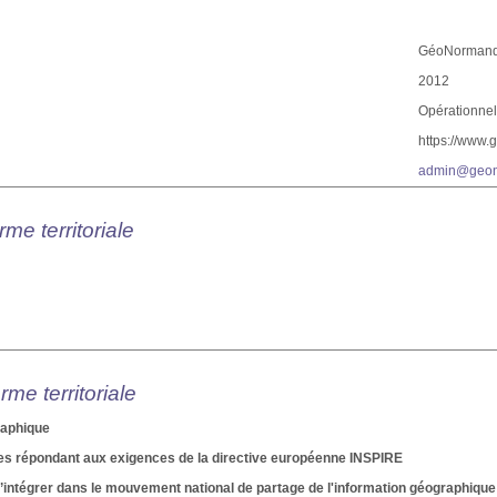
GéoNormand
2012
Opérationne
https://www.
admin@geon
rme territoriale
rme territoriale
raphique
es répondant aux exigences de la directive européenne INSPIRE
; s’intégrer dans le mouvement national de partage de l'information géographique